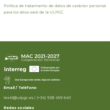
Política de tratamiento de datos de carácter personal
para los sitios web de la ULPGC
.
Email / Teléfono
textil@ulpgc.es
/
(+34) 928 459 640
Redes sociales